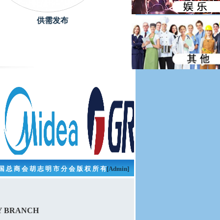
供需发布
国 总 商 会 胡 志 明 市 分 会 版 权 所 有
[Admin]
Y BRANCH