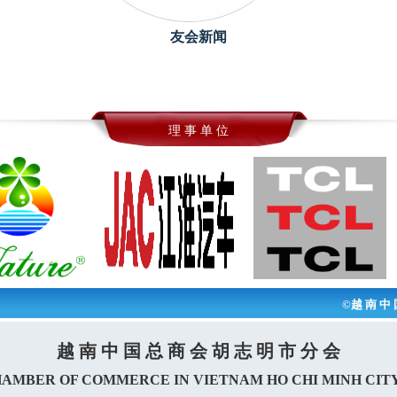
友会新闻
理 事 单 位
©越 南 中 
越 南 中 国 总 商 会 胡 志 明 市 分 会
HAMBER OF COMMERCE IN VIETNAM HO CHI MINH CIT