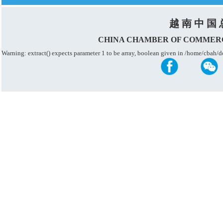
越 南 中 国 
CHINA CHAMBER OF COMMERC
Warning: extract() expects parameter 1 to be array, boolean given in /home/cba