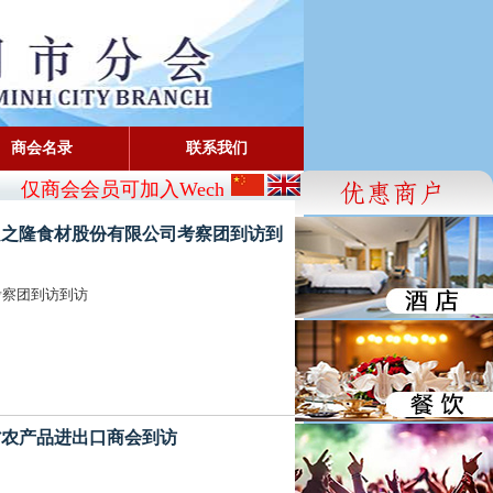
商会名录
联系我们
仅商会会员可加入Wechat:
CBA_SG
- FaceBook: www.face
待武汉良之隆食材股份有限公司考察团到访到
考察团到访到访
陕西省农产品进出口商会到访