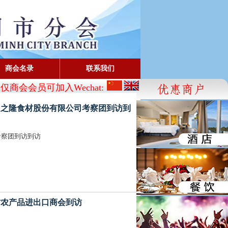
商会名录
联系我们
商会会员可加入Wechat:
CBA_SG
- FaceBook: www.facebo
待武汉良之隆食材股份有限公司考察团到访到
考察团到访到访
陕西省农产品进出口商会到访